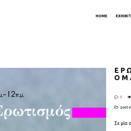
HOME
EXHIBI
ΕΡ
ΟΜ
0
past e
Σε μία 