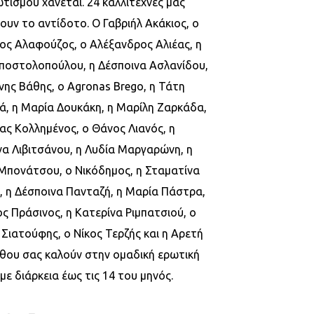
τισμού χάνεται. 24 καλλιτέχνες μας
ουν το αντίδοτο. Ο Γαβριήλ Ακάκιος, ο
ος Αλαφούζος, ο Αλέξανδρος Αλιέας, η
Αποστολοπούλου, η Δέσποινα Ασλανίδου,
ης Βάθης, ο Agronas Brego, η Τάτη
ά, η Μαρία Δουκάκη, η Μαρίλη Ζαρκάδα,
ς Κολλημένος, ο Θάνος Λιανός, η
να Λιβιτσάνου, η Λυδία Μαργαρώνη, η
 Μπονάτσου, ο Νικόδημος, η Σταματίνα
, η Δέσποινα Πανταζή, η Μαρία Πάστρα,
ς Πράσινος, η Κατερίνα Ριμπατσιού, ο
Σιατούφης, ο Νίκος Τερζής και η Αρετή
θου σας καλούν στην ομαδική ερωτική
με διάρκεια έως τις 14 του μηνός.