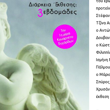
του ερω
προτείν
Στέφαν
Τζίνα 
ο Αντών
Δουβαν
ο Κώστα
Φιλιππί
Ισμήνη
Πάλμου
ο Μάριο
Σπύρος 
Χρυσάν
έκθεση 