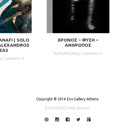
ANAFI | SOLO
ΧΡΟΝΟΣ – ΦΥΣΗ –
 ALEXANDROS
ΑΝΘΡΩΠΟΣ
IEAS
by EosArtGallery,
Comments: 0
ry,
Comments: 0
Copyright © 2016 Eos Gallery Athens.
BYYOURSITE Web Services