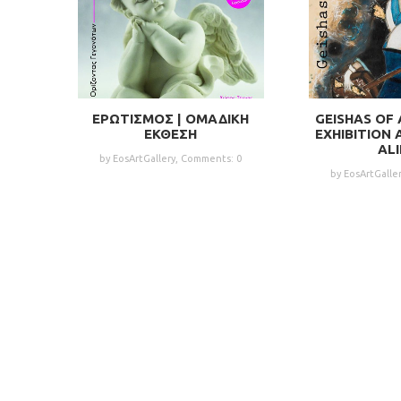
ΕΡΩΤΙΣΜΟΣ | ΟΜΑΔΙΚΗ
GEISHAS OF 
ΕΚΘΕΣΗ
EXHIBITION
AL
by EosArtGallery,
Comments: 0
by EosArtGalle